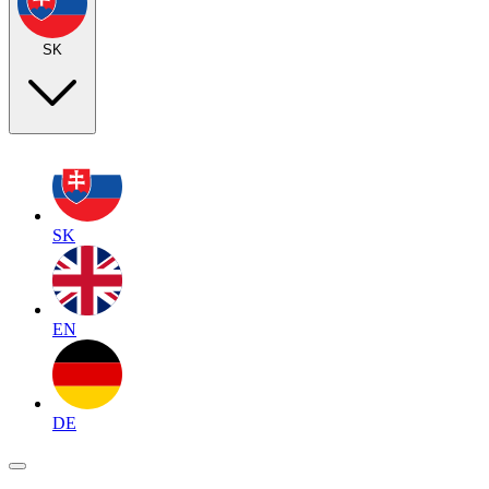
SK
SK
EN
DE