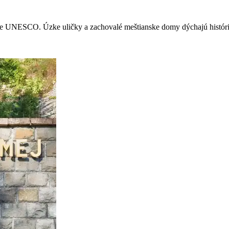
ame UNESCO. Úzke uličky a zachovalé meštianske domy dýchajú histór