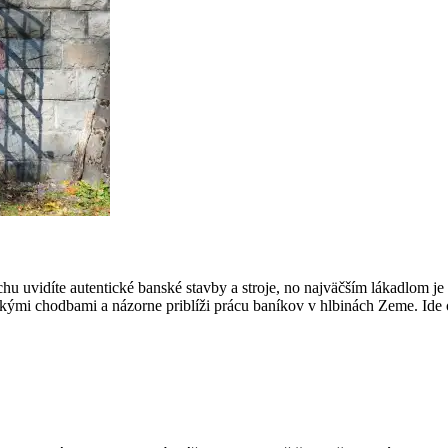
uvidíte autentické banské stavby a stroje, no najväčším lákadlom je 
mi chodbami a názorne priblíži prácu baníkov v hlbinách Zeme. Ide o 