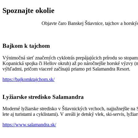
Spoznajte okolie
Objavte čaro Banskej Štiavnice, tajchov a horský
Bajkom k tajchom
Výnimočná sieť značených cyklotrás prepájajúcich prírodu so stopami
Kopanická spojka či Hellov okruh) až po náročnejšie horské výzvy (n
výhľadmi, pričom viaceré začínajú priamo pri Salamandra Resort.
https://bajkomktajchom.sk/
Lyžiarske stredisko Salamandra
Moderné lyžiarske stredisko v Štiavnických vrchoch, najjužnejšie na
lete aj turistami a cyklistami). V areáli je detský vlek, ski-servis, ly
https://www.salamandra.sk/