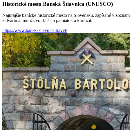
Historické mesto Banská Štiavnica (UNESCO)
Najkrajšie banícke historické mesto na Slovensku, zapísané v zozn
kalváriu aj množstvo ďalších pamiatok a kuriozít.
https://www.banskastiavnica.travel/