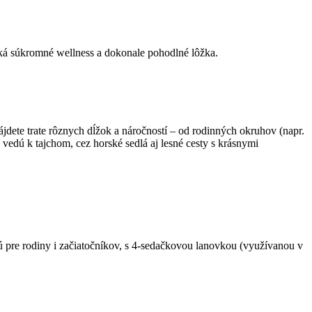
čaká súkromné wellness a dokonale pohodlné lôžka.
jdete trate rôznych dĺžok a náročností – od rodinných okruhov (napr.
vedú k tajchom, cez horské sedlá aj lesné cesty s krásnymi
ú pre rodiny i začiatočníkov, s 4-sedačkovou lanovkou (využívanou v