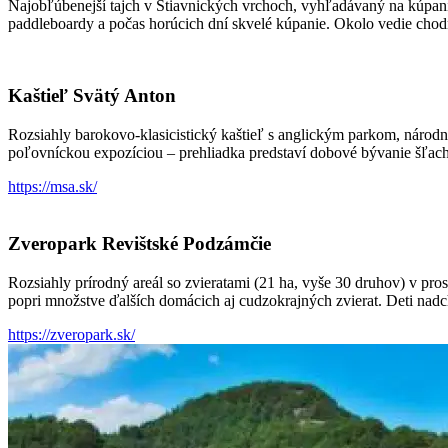
Najobľúbenejší tajch v Štiavnických vrchoch, vyhľadávaný na kúpanie
paddleboardy a počas horúcich dní skvelé kúpanie. Okolo vedie chodn
Kaštieľ Svätý Anton
Rozsiahly barokovo-klasicistický kaštieľ s anglickým parkom, národn
poľovníckou expozíciou – prehliadka predstaví dobové bývanie šľach
https://msa.sk/
Zveropark Revištské Podzámčie
Rozsiahly prírodný areál so zvieratami (21 ha, vyše 30 druhov) v p
popri množstve ďalších domácich aj cudzokrajných zvierat. Deti nadch
https://zveropark.sk/