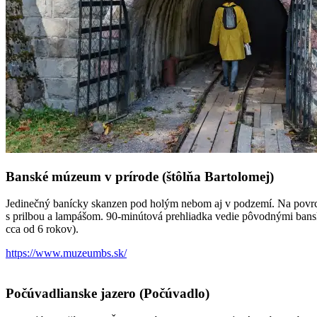
Banské múzeum v prírode (štôlňa Bartolomej)
Jedinečný banícky skanzen pod holým nebom aj v podzemí. Na povrchu 
s prilbou a lampášom. 90-minútová prehliadka vedie pôvodnými banský
cca od 6 rokov).
https://www.muzeumbs.sk/
Počúvadlianske jazero (Počúvadlo)