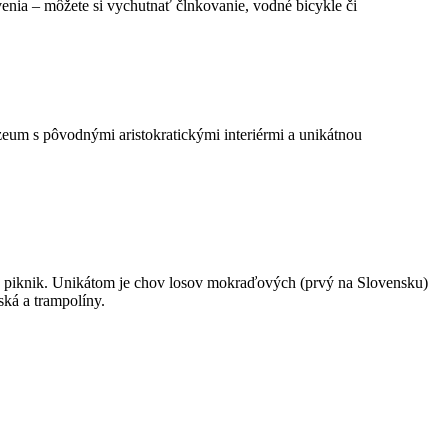
venia – môžete si vychutnať člnkovanie, vodné bicykle či
zeum s pôvodnými aristokratickými interiérmi a unikátnou
 na piknik. Unikátom je chov losov mokraďových (prvý na Slovensku)
ská a trampolíny.