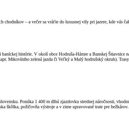
ch chodníkov – a večer sa vráťte do luxusnej vily pri jazere, kde vás 
 baníckej histórie. V okolí obce Hodruša-Hámre a Banskej Štiavnice ná
apr. Mikovíniho zelená jazda či Veľký a Malý hodrušský okruh). Trasy 
 Slovensku. Ponúka 1 400 m dlhú zjazdovku strednej náročnosti, vhodn
žiarska škôlka, požičovňa výstroje a v zime upravované trate pre bežkárov.