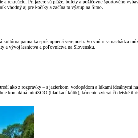
 a rekreáciu. Pri jazere sú pláže, bufety a požičovne športového vyba
ík vhodný aj pre kočíky a začína tu výstup na Sitno.
á kultúrna pamiatka sprístupnená verejnosti. Vo vnútri sa nachádza mú
ty a vývoj lesníctva a poľovníctva na Slovensku.
rostredí ako z rozprávky – s jazierkom, vodopádom a lúkami ideálnymi
ne kontaktná miniZOO (hladkací kútik), kŕmenie zvierat či detské ihri