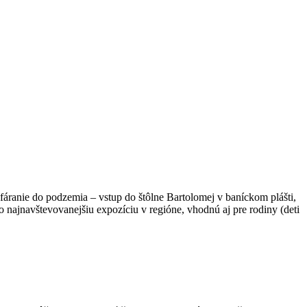
fáranie do podzemia – vstup do štôlne Bartolomej v baníckom plášti,
najnavštevovanejšiu expozíciu v regióne, vhodnú aj pre rodiny (deti